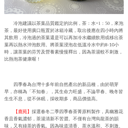
冷泡建議以茶葉品質鑑定的比例，茶：水
=1
：
50
，來泡
茶，最好使用廣口瓶置於冰箱冷藏，取出後應在四小時內將
其飲用，冷泡過的茶葉還是可以再加冷水繼續飲用或移出茶
將茶葉浸泡在低溫冷水中約
8-10
小
葉再以熱水沖泡飲用。
時，讓茶葉的芬芳及營養素慢慢釋出，因為茶湯較不刺激，
比熱泡茶健康喔！
四季春為台灣十多年前自然產出的新品種，由於萌芽
早，亦稱為「不知春」，其生命力旺盛，不論早春、晚冬皆
生生不息，從不休眠，採收期多，商品價值高。
【鹿苑】
採選春冬二季四季春茶菁原料製作，具幽雅花
香且香氣濃郁，茶湯清新不苦澀。不僅有台灣烏龍茶的韻
因為味道清香、茶水溫和、不刺激、
味，又有綠茶的香氣。