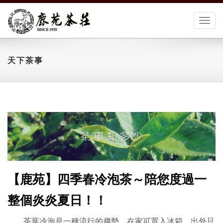
切
換
選
單
天下茶事
【鹿苑】四季春冷泡茶～陪您度過一
整個炎炎夏日！！
茶葉冷泡是一種流行的趨勢，在家可置入冰箱，出外只