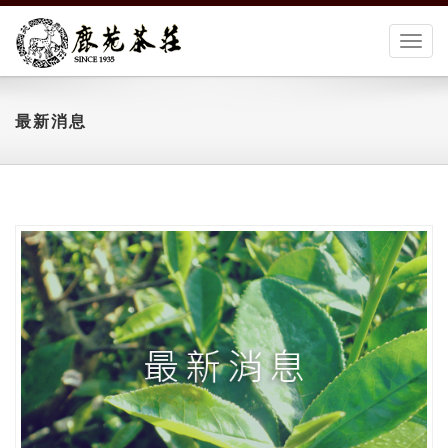
切
換
選
單
最新消息