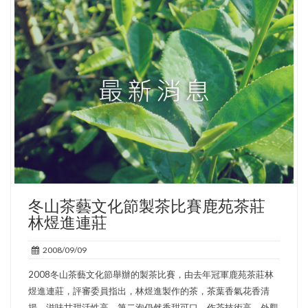
冬山茶藝文化節製茶比賽鹿苑茶莊
林煜進連莊
2008/09/09
2008冬山茶藝文化節舉辦的製茶比賽，由去年冠軍鹿苑茶莊林
煜進連莊，評審委員指出，林煜進製作的茶，茶葉香氣花香清
揚，滋味甘甜活性高，第二泡仍然香甜可口，作茶技術高，外觀