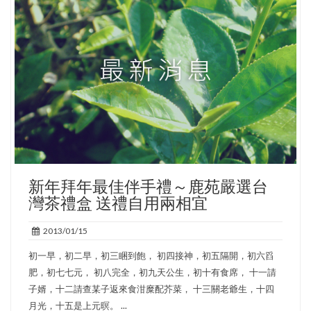
新年拜年最佳伴手禮～鹿苑嚴選台
灣茶禮盒 送禮自用兩相宜
2013/01/15
初一早，初二早，初三睏到飽， 初四接神，初五隔開，初六舀
肥，初七七元， 初八完全，初九天公生，初十有食席， 十一請
子婿，十二請查某子返來食泔糜配芥菜， 十三關老爺生，十四
月光，十五是上元暝。 ...