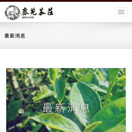
切
換
選
單
最新消息