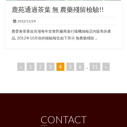
鹿苑通過茶葉 無 農藥殘留檢驗!!
2012/11/29
農委會茶業改良場每年皆會對廠商進行隨機抽檢店內販售的產
品, 2012年10月份的檢驗報告如下所示 無農藥殘留 ...
«
1
2
3
4
5
6
11
»
...
CONTACT