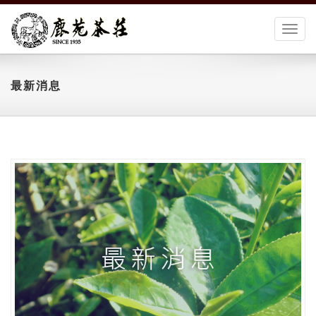
切
換
選
單
最新消息