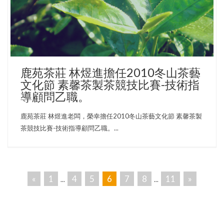
鹿苑茶莊 林煜進擔任2010冬山茶藝
文化節 素馨茶製茶競技比賽-技術指
導顧問乙職。
鹿苑茶莊 林煜進老闆，榮幸擔任2010冬山茶藝文化節 素馨茶製
茶競技比賽-技術指導顧問乙職。...
«
1
4
5
6
7
8
11
»
...
...